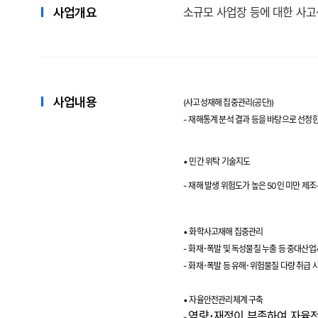
사업개요
소규모 사업장 등에 대한 사고
사업내용
(사고성재해 집중관리(공단))
- 재해통계 분석 결과 등을 바탕으로 선정
•
민간 위탁 기술지도
-
재해 발생 위험도가 높은
50
인 미만 제조
·
•
화학사고재해 집중관리
- 화재･폭발 및 독성물질 누출 등 중대산
- 화재･폭발 등 유해･위험물질 다량 취급
•
자율안전관리체계 구축
역량･재정이 부족하여 자율적
-