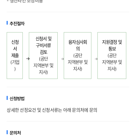
- 생산라인 조정비용
추진절차
신청서 및
신청
융자심사회
지원결정 및
구비서류
서
의
통보
검토
제출
(
공단
(
공단
→
(
공단
→
→
→
(
기업
지역본부 및
지역본부 및
지역본부 및
)
지사
)
지사
)
지사
)
신청방법
상세한 선정요건 및 신청서류는 아래 문의처에 문의
문의처