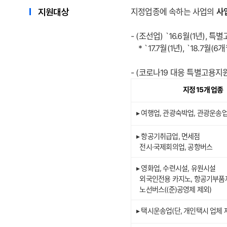
지원대상
지정업종에 속하는 사업의
사
- (조선업) `16.6월(1년),
* `17.7월(1년), `18.7월(6
- (코로나19 대응 특별고용지
지정 15개 업종
▸ 여행업, 관광숙박업, 관광운송업
▸ 항공기취급업, 면세점
전시·국제회의업, 공항버스
▸ 영화업, 수련시설, 유원시설
외국인전용 카지노, 항공기부품
노선버스((준)공영제 제외)
▸ 택시운송업(단, 개인택시 업체 