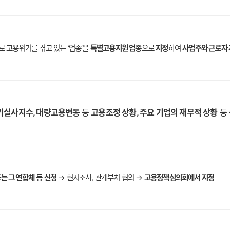
로 고용위기를 겪고 있는 ‘업종’을
특별고용지원 업종
으로
지정
하여
사업주와 근로자
기실사지수, 대량고용변동
등
고용조정 상황, 주요 기업의 재무적 상황
등
는 그 연합체
등
신청
→ 현지조사, 관계부처 협의 →
고용정책심의회에서 지정