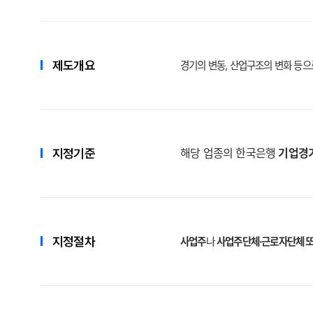
제도개요
경기의 변동, 산업구조의 변화 등으
지정기준
해당 업종의 한국은행
기업경
지정절차
사업주
나
사업주단체·근로자단체 또