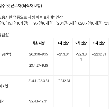
업주
및
근로자(퇴직자 포함)
 특별고용지원 업종으로 지정 이후 8차례* 연장
개월), `19.1월(6개월), `19.7월(6개월), `20.1월(6개월),‘20.7월(6개월), ’21
원업종)
최초 지정
1차 연장
2차 연장
3차 연장
, 공연업
‘20.3.16~9.15
~‘21.3.31
~‘22.3.3
~‘22.12.31
1
‘20.4.27~9.15
‘21.4.1~’22.3.31
~‘22.12.31
-
-
제조업
제외)
‘22.4.1~12.31