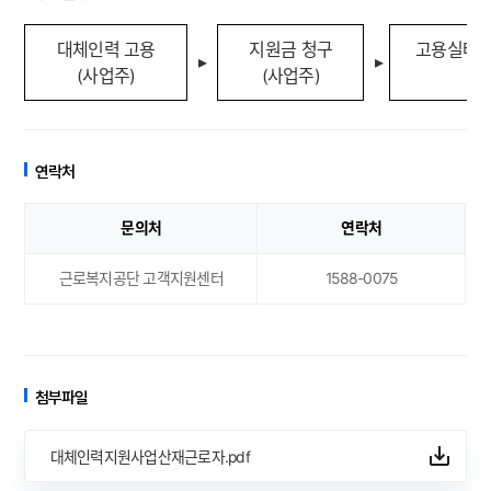
대체인력 고용
지원금 청구
고용실태 
▸
▸
(
사업주
)
(
사업주
)
(
근
연락처
문의처
연락처
근로복지공단 고객지원센터
1588-0075
첨부파일
대체인력지원사업산재근로자.pdf