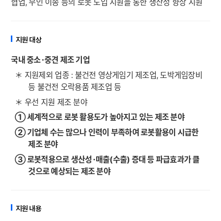
협업
,
무인 이송 등의 로봇 도입 지원을 통한 생산성 향상 지원
지원 대상
국내 중소
･
중견 제조 기업
＊
지원제외 업종
:
불건전 영상게임기 제조업
,
도박게임장비
등 불건전 오락용품 제조업 등
＊
우선 지원 제조 분야
①
세계적으로 로봇 활용도가 높아지고 있는 제조 분야
②
기업체 수는 많으나 인력이 부족하여 로봇활용이 시급한
제조 분야
③
로봇적용으로 생산성
･
매출
(
수출
)
증대 등 파급효과가 클
것으로
예상되는 제조 분야
지원 내용