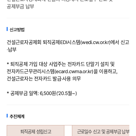
공제부금 납부
신고방법
건설근로자공제회 퇴직공제
EDI
시스템
(wedi.cw.or.kr)
에서 신고
·
납부
*
퇴직공제 가입 대상 사업주는 전자카드 단말기 설치 및
전자카드근무관리시스템
(ecard.cwma.or.kr)
을 이용하고
,
건설근로자는 전자카드 발급
·
사용 의무
* 공제부금 일액: 6,500원(’20.5월~)
추진체계
퇴직공제 성립신고
근로일수 신고 및 공제부금 납부