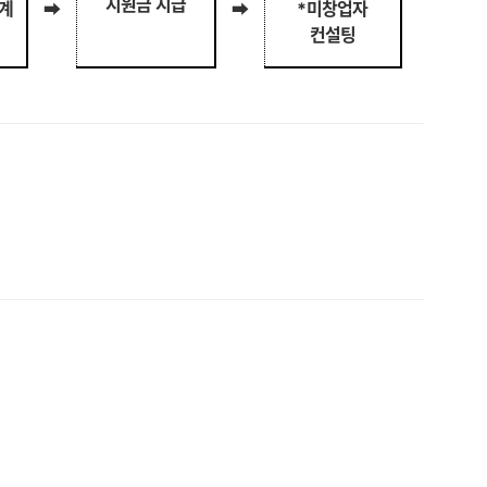
지원금 지급
계
*
미창업자
➡
➡
컨설팅
]