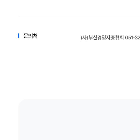
문의처
(
사
)
부산경영자총협회
051-3