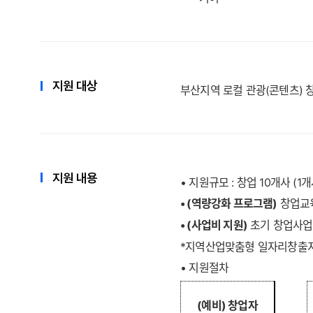
지원 대상
부산지역 로컬 관광
(
콘텐츠
)
지원 내용
•
지원규모
:
창업
10
개사
(1
개
•
(
역량강화 프로그램
)
창업교
•
(
사업비 지원
)
초기 창업사업
*
지역산업맞춤형 일자리창출지
•
지원절차
(
예비
)
창업자