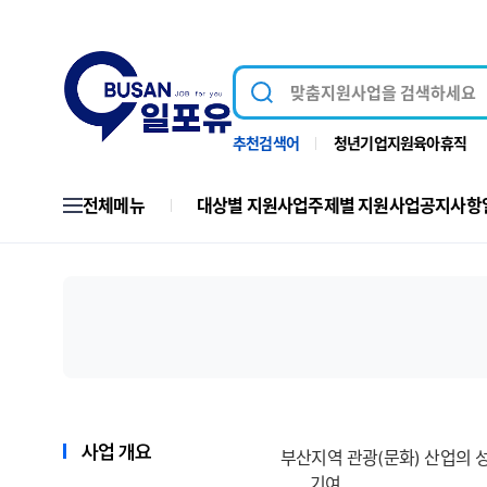
추천검색어
청년
기업지원
육아휴직
전체메뉴
대상별 지원사업
주제별 지원사업
공지사항
사업 개요
부산지역 관광
(
문화
)
산업의 성
기여