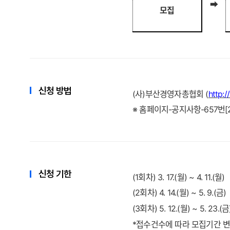
➡
모집
신청 방법
(
사
)
부산경영자총협회
(
http:/
※
홈페이지
-
공지사항
-657
번
[
신청 기한
(1
회차
) 3. 17.(
월
) ~ 4. 11.(
월
)
(2
회차
) 4. 14.(
월
) ~ 5. 9.(
금
)
(3
회차
) 5. 12.(
월
) ~ 5. 23.(
금
*
접수건수에 따라 모집기간 변