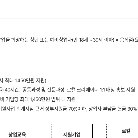
창업을 희망하는 청년 또는 예비창업자
(
만
18
세
~39
세 이하
)
※
음식점
(
사 최대
1,450
만원 지원
)
육
(40
시간
)-
공통과정 및 전문과정
,
로컬 크리에이터
1:1
매칭 홍보 지원
비 기업당 최대
1,450
만원 범위 내 지원
원사업 회계지침 근거 정부지원금
70%
이하
,
창업자 부담금 현금
30
로컬
창업교육
지원기업